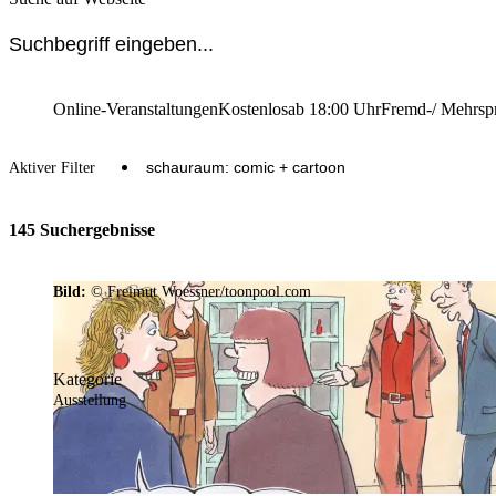
Online-Veranstaltungen
Kostenlos
ab 18:00 Uhr
Fremd-/ Mehrsp
schauraum: comic + cartoon
Aktiver Filter
145 Suchergebnisse
Bild:
© Freimut Woessner/toonpool.com
Kategorie
Ausstellung