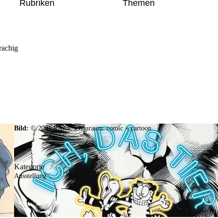
Rubriken
Themen
rachig
Bild:
© 2025 Ramar/schauraum: comic + cartoon
Kategorie
Ausstellung