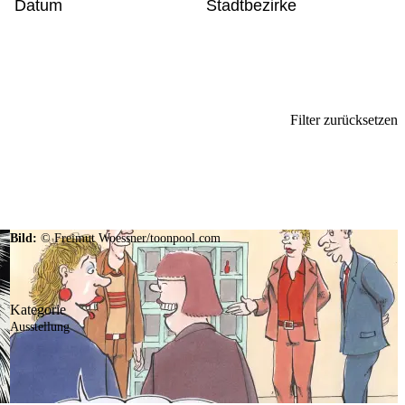
Datum
Stadtbezirke
Filter zurücksetzen
Bild:
© Freimut Woessner/toonpool.com
Kategorie
Ausstellung