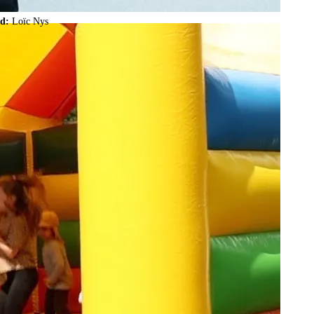
ld:
Loïc Nys