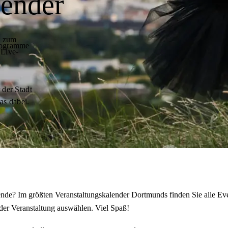
lender
t zum
programme
 Live-
 der Stadt
as dabei.
de? Im größten Veranstaltungskalender Dortmunds finden Sie alle Eve
der Veranstaltung auswählen. Viel Spaß!