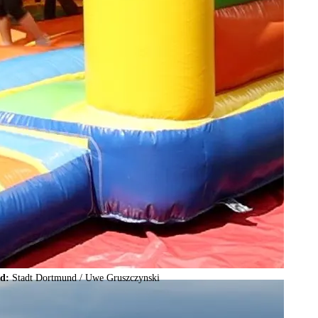
ld:
Stadt Dortmund /
Uwe Gruszczynski