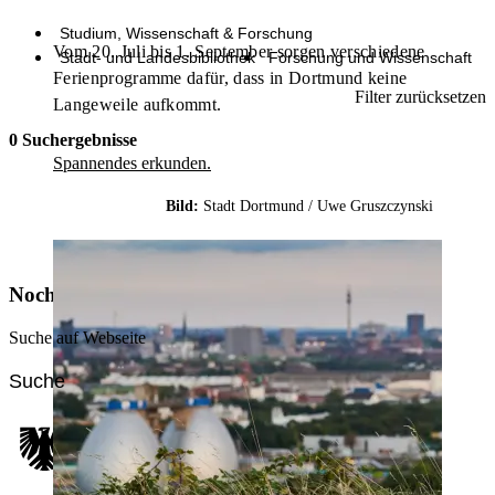
Studium, Wissenschaft & Forschung
Vom 20. Juli bis 1. September sorgen verschiedene
Stadt- und Landesbibliothek
Forschung und Wissenschaft
Ferienprogramme dafür, dass in Dortmund keine
Filter zurücksetzen
Langeweile aufkommt.
0 Suchergebnisse
Spannendes erkunden.
Bild:
Stadt Dortmund /
Uwe Gruszczynski
Noch nicht das Richtige gefunden?
Suche auf Webseite