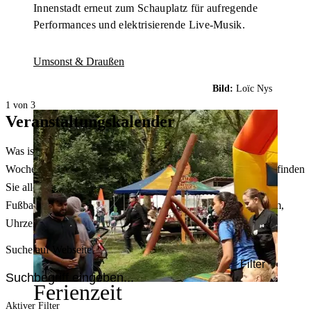
Innenstadt erneut zum Schauplatz für aufregende
Performances und elektrisierende Live-Musik.
Umsonst & Draußen
Bild:
Loïc Nys
1 von 3
Veranstaltungskalender
Was ist heute in Dortmund los? Welche Konzerte gibt es am
Wochenende? Im größten Veranstaltungskalender Dortmunds finden
Sie alle Events – von der Stadt- oder Museumsführung übers
Fußballspiel bis zum Flohmarkt. Sie können dabei nach Datum,
Uhrzeit, Ort oder Art der Veranstaltung auswählen. Viel Spaß!
Suche auf Webseite
Filter
Ferienzeit
Aktiver Filter