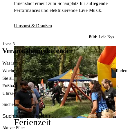
Innenstadt erneut zum Schauplatz für aufregende
Performances und elektrisierende Live-Musik.
Umsonst & Draußen
Bild:
Loïc Nys
1 von 3
Veranstaltungskalender
Was ist heute in Dortmund los? Welche Konzerte gibt es am
Wochenende? Im größten Veranstaltungskalender Dortmunds finden
Sie alle Events – von der Stadt- oder Museumsführung übers
Fußballspiel bis zum Flohmarkt. Sie können dabei nach Datum,
Uhrzeit, Ort oder Art der Veranstaltung auswählen. Viel Spaß!
Suche auf Webseite
Filter
Ferienzeit
Aktiver Filter