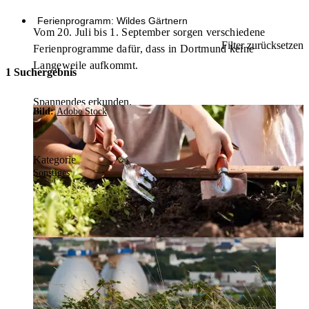
Ferienprogramm: Wildes Gärtnern
Vom 20. Juli bis 1. September sorgen verschiedene
Filter zurücksetzen
Ferienprogramme dafür, dass in Dortmund keine
Langeweile aufkommt.
1 Suchergebnis
Spannendes erkunden.
Bild:
Adobe Stock
Bild:
Stadt Dortmund /
Uwe Gruszczynski
Kategorie
Sonstiges