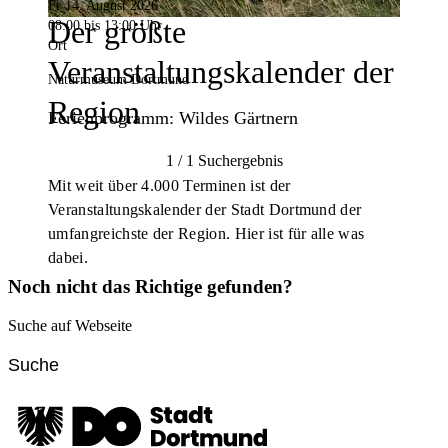
Fr 14. August 2026
Der größte
08:00
bis 13:00 Uhr
Ort
Veranstaltungskalender der
Naturmuseum Dortmund
Region
Ferienprogramm: Wildes Gärtnern
1 / 1 Suchergebnis
Mit weit über 4.000 Terminen ist der
Veranstaltungskalender der Stadt Dortmund der
umfangreichste der Region. Hier ist für alle was
dabei.
Noch nicht das Richtige gefunden?
Suche auf Webseite