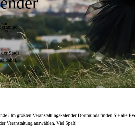
lender
t zum
programme
 Live-
 der Stadt
as dabei.
de? Im größten Veranstaltungskalender Dortmunds finden Sie alle Eve
der Veranstaltung auswählen. Viel Spaß!