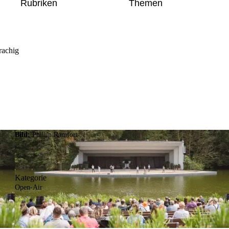
Rubriken
Themen
rachig
Bild:
Phillip Ramfort
Kategorie
Open-Air