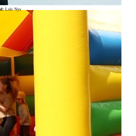
ld:
Loïc Nys