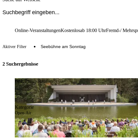
Online-Veranstaltungen
Kostenlos
ab 18:00 Uhr
Fremd-/ Mehrsp
Seebühne am Sonntag
Aktiver Filter
2 Suchergebnisse
Bild:
Phillip Ramfort
Kategorie
Open-Air