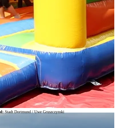
ld:
Stadt Dortmund /
Uwe Gruszczynski