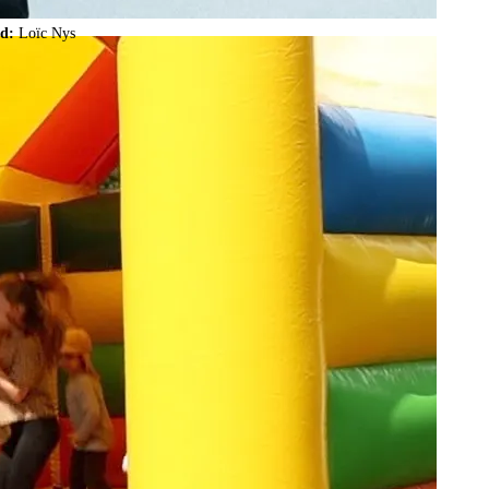
ld:
Loïc Nys