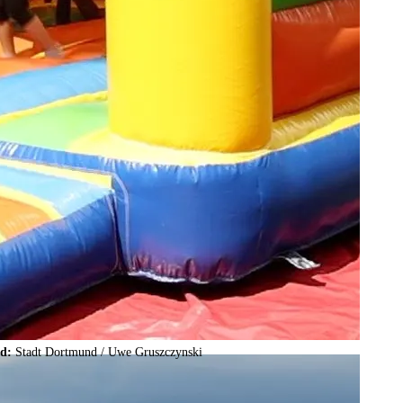
ld:
Stadt Dortmund /
Uwe Gruszczynski