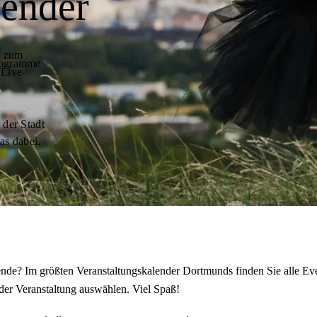
lender
t zum
programme
 Live-
 der Stadt
as dabei.
de? Im größten Veranstaltungskalender Dortmunds finden Sie alle Eve
der Veranstaltung auswählen. Viel Spaß!