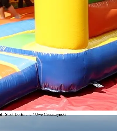
ld:
Stadt Dortmund /
Uwe Gruszczynski