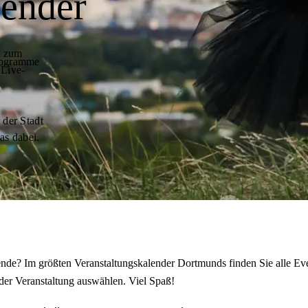
lender
t zum
programme
 Live-
 der Stadt
as dabei.
de? Im größten Veranstaltungskalender Dortmunds finden Sie alle Eve
der Veranstaltung auswählen. Viel Spaß!