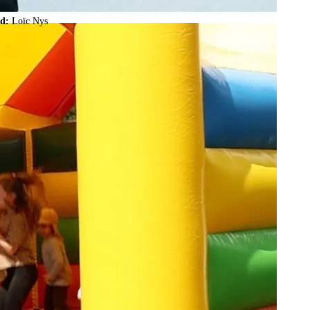
ld:
Loïc Nys