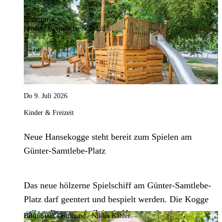
Kategorie
Kinder, Jugendliche & Familie
Do 9. Juli 2026
Kinder & Freizeit
Neue Hansekogge steht bereit zum Spielen am
Günter-Samtlebe-Platz
Das neue hölzerne Spielschiff am Günter-Samtlebe-
Platz darf geentert und bespielt werden. Die Kogge
soll an Dortmunds Zeit als Hansestadt erinnern.
Bild:
Stadt Dortmund
/
Niklas Kähler