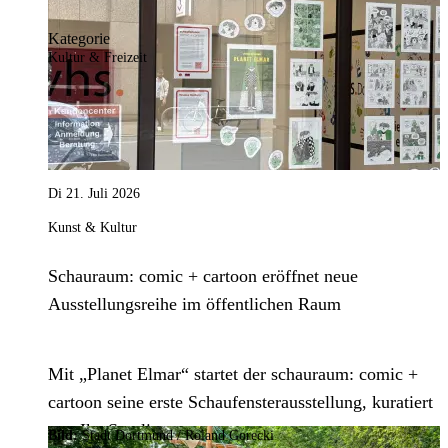
Kategorie
Kultur & Freizeit
Di 21. Juli 2026
Kunst & Kultur
Schauraum: comic + cartoon eröffnet neue
Ausstellungsreihe im öffentlichen Raum
Mit „Planet Elmar“ startet der schauraum: comic +
cartoon seine erste Schaufensterausstellung, kuratiert
von Ika Sperling.
Bild:
Stadt Dortmund / Roland Gorecki