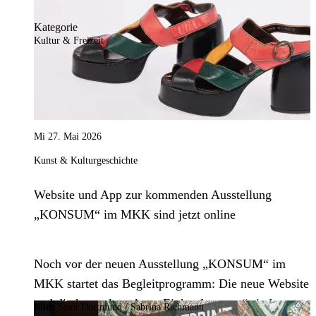
U.
Kategorie
Kultur & Freizeit
Mi 27. Mai 2026
Kunst & Kulturgeschichte
Website und App zur kommenden Ausstellung
„KONSUM“ im MKK sind jetzt online
Noch vor der neuen Ausstellung „KONSUM“ im
MKK startet das Begleitprogramm: Die neue Website
und die kostenlose App „Einkaufsspuren“ sind
Bild:
Stadt Dortmund
/
Sabrina Richmann