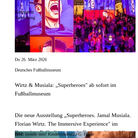
zu einem Aktionstag für Recycling und
Nachhaltigkeit ein.
Kategorie
Ausstellung
Do 26. März 2026
Deutsches Fußballmuseum
Wirtz & Musiala: „Superheroes" ab sofort im
Fußballmuseum
Die neue Ausstellung „Superheroes. Jamal Musiala.
Florian Wirtz. The Immersive Experience" im
Deutschen Fußballmuseum in Dortmund ist eröffnet.
Bild:
mondo mio! Kindermuseum / G. Hidde