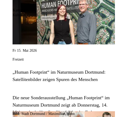
online.
Kategorie
Kultur & Freizeit
Fr 15. Mai 2026
Freizeit
„Human Footprint“ im Naturmuseum Dortmund:
Satellitenbilder zeigen Spuren des Menschen
Die neue Sonderausstellung „Human Footprint“ im
Naturmuseum Dortmund zeigt ab Donnerstag, 14.
Mai, spektakuläre Satellitenbilder der Erde.
Bild:
Stadt Dortmund
/
Maximilian Mann