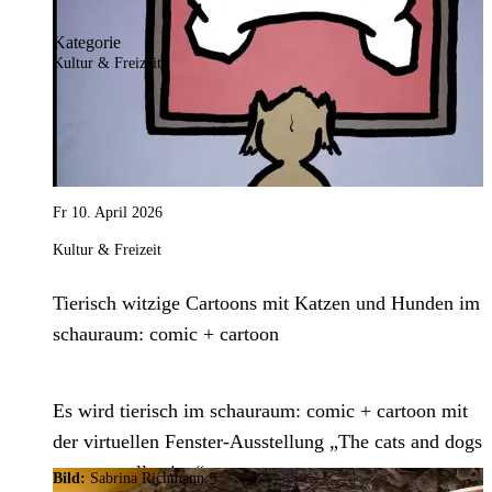
Kategorie
Kultur & Freizeit
Fr 10. April 2026
Kultur & Freizeit
Tierisch witzige Cartoons mit Katzen und Hunden im
schauraum: comic + cartoon
Es wird tierisch im schauraum: comic + cartoon mit
der virtuellen Fenster-Ausstellung „The cats and dogs
cartoon collection“.
Bild:
Sabrina Richmann