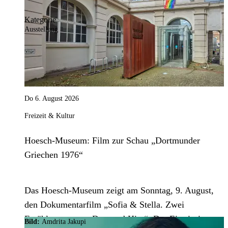
Kategorie
Ausstellung
Do 6. August 2026
Freizeit & Kultur
Hoesch-Museum: Film zur Schau „Dortmunder
Griechen 1976“
Das Hoesch-Museum zeigt am Sonntag, 9. August,
den Dokumentarfilm „Sofia & Stella. Zwei
Erzählungen vom Dort und Hier“. Der Eintritt ist
Bild:
Amdrita Jakupi