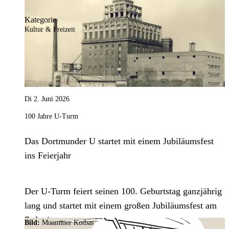
Kategorie
Kultur & Freizeit
Di 2. Juni 2026
100 Jahre U-Turm
Das Dortmunder U startet mit einem Jubiläumsfest
ins Feierjahr
Der U-Turm feiert seinen 100. Geburtstag ganzjährig
lang und startet mit einem großen Jubiläumsfest am
7. Juni.
Bild:
Muammer Kotbas