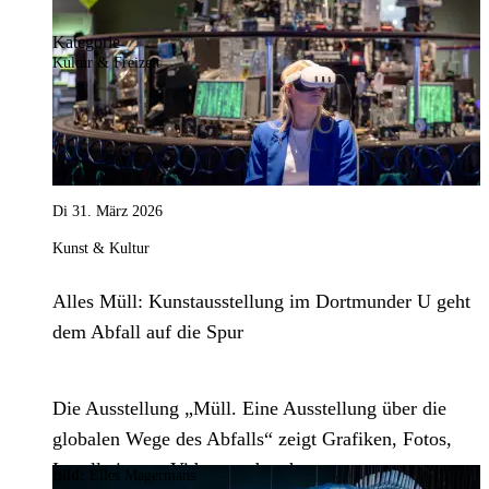
Kategorie
Kultur & Freizeit
Di 31. März 2026
Kunst & Kultur
Alles Müll: Kunstausstellung im Dortmunder U geht
dem Abfall auf die Spur
Die Ausstellung „Müll. Eine Ausstellung über die
globalen Wege des Abfalls“ zeigt Grafiken, Fotos,
Installationen, Videos und mehr.
Bild:
Elles Magermans