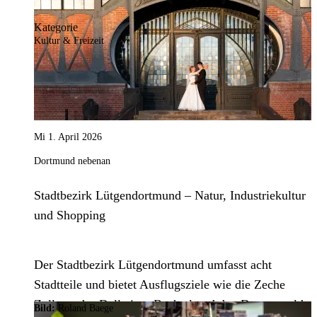
Kategorie
Kultur & Freizeit
Mi 1. April 2026
Dortmund nebenan
Stadtbezirk Lütgendortmund – Natur, Industriekultur
und Shopping
Der Stadtbezirk Lütgendortmund umfasst acht
Stadtteile und bietet Ausflugsziele wie die Zeche
Zollern, das Dellwiger Bachtal und den Dorneywald.
Bild:
Roland Baege