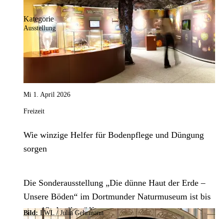
Kategorie
Ausstellung
Mi 1. April 2026
Freizeit
Wie winzige Helfer für Bodenpflege und Düngung
sorgen
Die Sonderausstellung „Die dünne Haut der Erde –
Unsere Böden“ im Dortmunder Naturmuseum ist bis
zum 12. April geöffnet.
Bild:
LWL / Julia Gehrmann