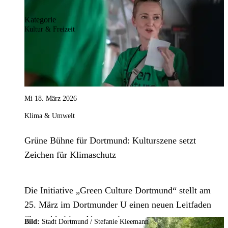
Kategorie
Kultur & Freizeit
Mi 18. März 2026
Klima & Umwelt
Grüne Bühne für Dortmund: Kulturszene setzt
Zeichen für Klimaschutz
Die Initiative „Green Culture Dortmund“ stellt am
25. März im Dortmunder U einen neuen Leitfaden
für nachhaltiges Veranstaltungsmanagement vor.
Bild:
Stadt Dortmund
/
Stefanie Kleemann