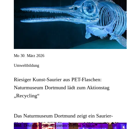
Kategorie
Sauberkeit & Entsorgung
Mo 30. März 2026
Umweltbildung
Riesiger Kunst-Saurier aus PET-Flaschen:
Naturmuseum Dortmund lädt zum Aktionstag
„Recycling“
Das Naturmuseum Dortmund zeigt ein Saurier-
Skelett aus 500 PET-Flaschen und lädt am 31. März
Bild:
Deutsches Fußballmuseum/Stephan Schütze