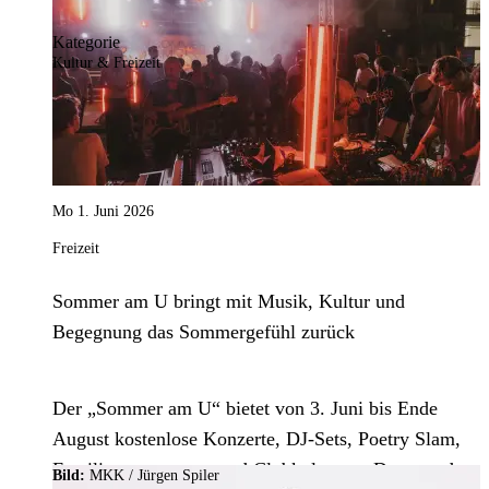
satirisch Konsum.
Kategorie
Kultur & Freizeit
Mo 1. Juni 2026
Freizeit
Sommer am U bringt mit Musik, Kultur und
Begegnung das Sommergefühl zurück
Der „Sommer am U“ bietet von 3. Juni bis Ende
August kostenlose Konzerte, DJ-Sets, Poetry Slam,
Familienprogramme und Clubkultur am Dortmunder
Bild:
MKK / Jürgen Spiler