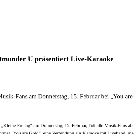
rtmunder U präsentiert Live-Karaoke
sik-Fans am Donnerstag, 15. Februar bei „You are G
leine Freitag“ am Donnerstag, 15. Februar, lädt alle Musik-Fans ab 
ormat „You are Gold“, eine Verbindung aus Karaoke mit Liveband, mach