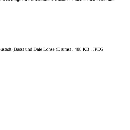
eustadt (Bass) und Dale Lohse (Drums) , 488 KB , JPEG