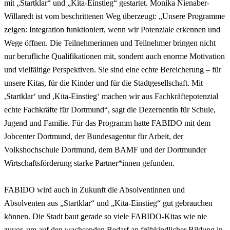
mit „Startklar“ und „Kita-Einstieg“ gestartet. Monika Nienaber-
Willaredt ist vom beschrittenen Weg überzeugt: „Unsere Programme
zeigen: Integration funktioniert, wenn wir Potenziale erkennen und
Wege öffnen. Die Teilnehmerinnen und Teilnehmer bringen nicht
nur berufliche Qualifikationen mit, sondern auch enorme Motivation
und vielfältige Perspektiven. Sie sind eine echte Bereicherung – für
unsere Kitas, für die Kinder und für die Stadtgesellschaft. Mit
,Startklar‘ und ,Kita-Einstieg‘ machen wir aus Fachkräftepotenzial
echte Fachkräfte für Dortmund“, sagt die Dezernentin für Schule,
Jugend und Familie. Für das Programm hatte FABIDO mit dem
Jobcenter Dortmund, der Bundesagentur für Arbeit, der
Volkshochschule Dortmund, dem BAMF und der Dortmunder
Wirtschaftsförderung starke Partner*innen gefunden.
FABIDO wird auch in Zukunft die Absolventinnen und
Absolventen aus „Startklar“ und „Kita-Einstieg“ gut gebrauchen
können. Die Stadt baut gerade so viele FABIDO-Kitas wie nie
zuvor, um auf den wachsenden Bedarf an frühkindlicher Bildung in