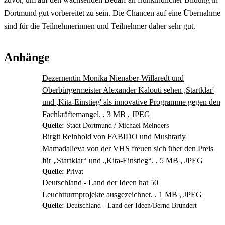
Dortmund gut vorbereitet zu sein. Die Chancen auf eine Übernahme
sind für die Teilnehmerinnen und Teilnehmer daher sehr gut.
Anhänge
Dezernentin Monika Nienaber-Willaredt und
Oberbürgermeister Alexander Kalouti sehen ,Startklar'
und ,Kita-Einstieg' als innovative Programme gegen den
Fachkräftemangel. , 3 MB , JPEG
Quelle:
Stadt Dortmund / Michael Meinders
Birgit Reinhold von FABIDO und Mushtariy
Mamadalieva von der VHS freuen sich über den Preis
für „Startklar“ und „Kita-Einstieg“. , 5 MB , JPEG
Quelle:
Privat
Deutschland - Land der Ideen hat 50
Leuchtturmprojekte ausgezeichnet. , 1 MB , JPEG
Quelle:
Deutschland - Land der Ideen/Bernd Brundert