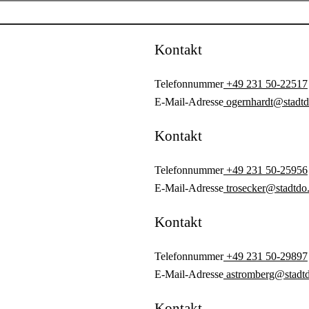
Öffnungszeiten
Montag
08:00 Uhr
bis
12:00 Uhr
und
1
Kontakt
Dienstag
08:00 Uhr
bis
12:00 Uhr
und
1
Mittwoch
08:00 Uhr
bis
12:00 Uhr
und
1
Telefonnummer
+49 231 50-22517
Donnerstag
08:00 Uhr
bis
12:00 Uhr
und
1
E-Mail-Adresse
ogernhardt@stadtd
Freitag
08:00 Uhr
bis
12:00 Uhr
Samstag
Geschlossen
Kontakt
Sonntag
Geschlossen
Telefonnummer
+49 231 50-25956
E-Mail-Adresse
trosecker@stadtdo
Kontakt
Telefonnummer
+49 231 50-29897
E-Mail-Adresse
astromberg@stadtd
Kontakt