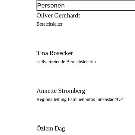
Kontakt
Personen
Telefonnummer
+49 231 50-29890
Oliver Gernhardt
Telefonnummer
+49 231 50 29888
Bereichsleiter
E-Mail-Adresse
familie@dortmund.de
dortmund.de/familie
Tina Rosecker
stellvertretende Bereichsleiterin
Anschrift
Voßkuhle
37
Annette Stromberg
44141
Dortmund
Regionalleitung Familienbüros Innenstadt/Ost
Özlem Dag