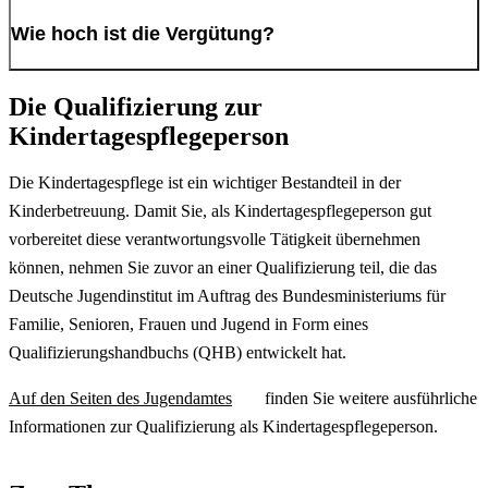
Mit unserem eigenen Fortbildungsprogramm für die
Wie hoch ist die Vergütung?
Kindertagespflege machen wir Ihnen jährlich vielfältige kostenfreie
Fortbildungsangebote.
Die Qualifizierung zur
Nach erfolgreichem Abschluß der tätigkeitsvorbereitenden Phase
Wir bieten Ihnen regelmäßige Treffen mit anderen Tagesmüttern und
des QHB dürfen Sie Kinder betreuen und können 6,15 € je
Kindertagespflegeperson
–vätern zum kollegialen Austausch in Ihrem Stadtbezirk an.
Betreuungsstunde/je Kind verdienen.
Die Kindertagespflege ist ein wichtiger Bestandteil in der
Sie werden von einer sozialpädagogischen Fachkraft in allen
Zusätzlich übernimmt das Jugendamt Anteile an
Kinderbetreuung. Damit Sie, als Kindertagespflegeperson gut
pädagogischen und organisatorischen Fragen begleitet. Wir
Sozialversicherungsbeiträgen und die Kosten für eine gesetzliche
vorbereitet diese verantwortungsvolle Tätigkeit übernehmen
vermitteln Ihnen die Tageskinder und leiten die Zahlung des
Unfallversicherung.
können, nehmen Sie zuvor an einer Qualifizierung teil, die das
Pflegegeldes für Ihre Betreuungsleistung ein.
Deutsche Jugendinstitut im Auftrag des Bundesministeriums für
Familie, Senioren, Frauen und Jugend in Form eines
Qualifizierungshandbuchs (QHB) entwickelt hat.
Auf den Seiten des Jugendamtes
finden Sie weitere ausführliche
Informationen zur Qualifizierung als Kindertagespflegeperson.