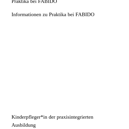
Praktika bei FABIDO
Freitag
08:30 Uhr
bis
12:00 Uhr
Informationen zu Praktika bei FABIDO
Samstag
Geschlossen
Sonntag
Geschlossen
Kinderpfleger*in der praxisintegrierten
Ausbildung