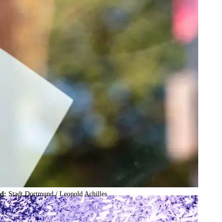
ld:
Stadt Dortmund /
Leopold Achilles