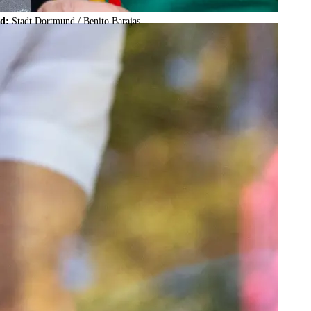
ld:
Stadt Dortmund /
Benito Barajas