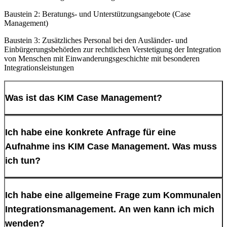
Baustein 2: Beratungs- und Unterstützungsangebote (Case
Management)
Baustein 3: Zusätzliches Personal bei den Ausländer- und
Einbürgerungsbehörden zur rechtlichen Verstetigung der Integration
von Menschen mit Einwanderungsgeschichte mit besonderen
Integrationsleistungen
Was ist das KIM Case Management?
Im Case Management können Menschen mit komplexen
Ich habe eine konkrete Anfrage für eine
Problemlagen unabhängig von Alter, Geschlecht,
Aufnahme ins KIM Case Management. Was muss
Staatsangehörigkeit oder Aufenthaltsstatus individuell beraten und
ich tun?
unterstützt werden.
Es ist ein kostenloses, freiwilliges und vertrauliches Angebot der
Für Fallanfragen bitten wir Sie, den hier angehängten Meldebogen
Ich habe eine allgemeine Frage zum Kommunalen
Stadt Dortmund und den Trägern der freien Wohlfahrtspflege
auszufüllen und über die E-Mail Adresse
Integrationsmanagement. An wen kann ich mich
(Arbeiterwohlfahrt, Caritas, Diakonie, der Grünbau gGmbH, dem
info-kimcm@stadtdo.de
an das KIM Dortmund zu senden.
wenden?