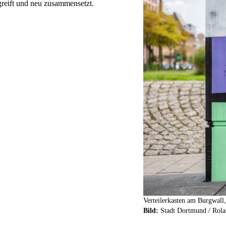
fgreift und neu zusammensetzt.
Verteilerkasten am Burgwall
Bild:
Stadt Dortmund / Rola