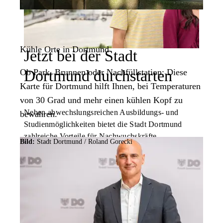
Kühle Orte in Dortmund
Jetzt bei der Stadt
Dortmund durchstarten
Ob Park, Brunnen oder Nachfüllstation: Diese
Karte für Dortmund hilft Ihnen, bei Temperaturen
von 30 Grad und mehr einen kühlen Kopf zu
Neben abwechslungsreichen Ausbildungs- und
bewahren.
Studienmöglichkeiten bietet die Stadt Dortmund
zahlreiche Vorteile für Nachwuchskräfte.
Bild:
Stadt Dortmund / Roland Gorecki
Benefits für Nachwuchskräfte
Bild:
Stadt Dortmund / Roland Gorecki