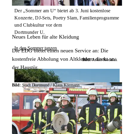
Der „Sommer am U“ bietet ab 3. Juni kostenlose
Konzerte, DJ-Sets, Poetry Slam, Familienprogramme
und Clubkultur vor dem
Dortmunder U.
Neues Leben für alte Kleidung
In den Sommer tanzen
Die EDG bietet einen neuen Service an: Die
kostenfreie Abholung von Altkleidern direkt an
Bild:
Arkin Kodalak
der Haustür.
Bild:
Stadt Dortmund / Klaus Körmann