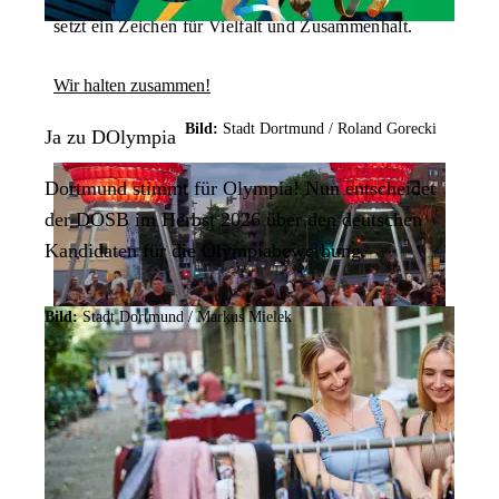
setzt ein Zeichen für Vielfalt und Zusammenhalt.
Wir halten zusammen!
Bild:
Stadt Dortmund / Roland Gorecki
Ja zu DOlympia
Dortmund stimmt für Olympia! Nun entscheidet
der DOSB im Herbst 2026 über den deutschen
Kandidaten für die Olympiabewerbung.
Bild:
Stadt Dortmund / Markus Mielek
Sommergefühle am U