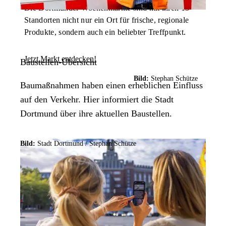
Die Dortmunder Wochenmärkte sind mit ihren 13
Standorten nicht nur ein Ort für frische, regionale
Produkte, sondern auch ein beliebter Treffpunkt.
Jetzt Markt entdecken!
Baustellen-Übersicht
Bild:
Stephan Schütze
Baumaßnahmen haben einen erheblichen Einfluss
auf den Verkehr. Hier informiert die Stadt
Dortmund über ihre aktuellen Baustellen.
Bild:
Stadt Dortmund / Stephan Schütze