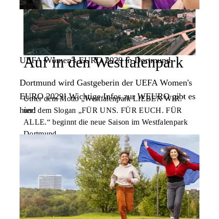
Auf in den Westfalenpark
UEFA
Women's EURO
2029 in Dortmund
Dortmund wird Gastgeberin der UEFA
Women's
EURO
2029! Wichtige Infos zur WEURO gibt es
Unter dem Motto „Westfalenpark LIEBEN WIR.“
hier!
und dem Slogan „FÜR UNS. FÜR EUCH. FÜR
ALLE.“ beginnt die neue Saison im Westfalenpark
Dortmund.
Zum Jahresprogramm
Bild:
Laurin Bräuning