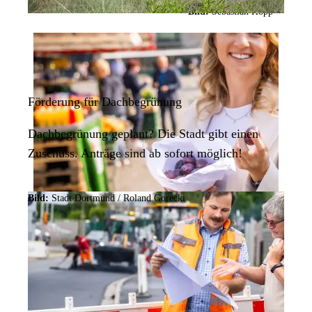
Bild:
Sebastian Hopp
Förderung für Dachbegrünung
Dachbegrünung geplant? Die Stadt gibt einen
Zuschuss. Anträge sind ab sofort möglich!
Bild:
Stadt Dortmund / Roland Gorecki
Frisch und lokal: Die
Dortmunder
Wochenmärkte