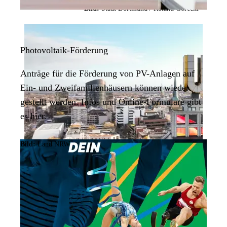
Bild:
Stadt Dortmund / Roland Gorecki
Photovoltaik-Förderung
Anträge für die Förderung von PV-Anlagen auf
Ein- und Zweifamilienhäusern können wieder
gestellt werden. Infos und
Online
-Formulare gibt
es hier.
Bild:
Land NRW
Dortmund zeigt Solidarität
nach Anschlag auf CSD
Nach dem Anschlag rund um den Berliner CSD
bekundet die Stadt Dortmund ihre Anteilnahme und