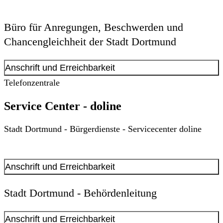
Büro für Anregungen, Beschwerden und
Chancengleichheit der Stadt Dortmund
Anschrift und Erreichbarkeit
Telefonzentrale
Kontakt anzeigen
Anschrift
Service Center - doline
Olpe
1
44135
Dortmund
Stadt Dortmund - Bürgerdienste - Servicecenter doline
Bitte wenden Sie sich schriftlich oder telefonisch an uns.
Anschrift und Erreichbarkeit
Kontakt anzeigen
Stadt Dortmund - Behördenleitung
Anschrift
Ostwall
64
Anschrift und Erreichbarkeit
44135
Dortmund