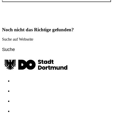
Kontakt anzeigen
Öffnungszeiten
Montag
07:00 Uhr
bis
18:00 Uhr
Noch nicht das Richtige gefunden?
Dienstag
07:00 Uhr
bis
18:00 Uhr
Suche auf Webseite
Mittwoch
07:00 Uhr
bis
18:00 Uhr
Donnerstag
07:00 Uhr
bis
18:00 Uhr
Freitag
07:00 Uhr
bis
18:00 Uhr