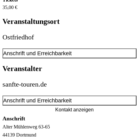
35,00 €
Veranstaltungsort
Ostfriedhof
Anschrift und Erreichbarkeit
Kontakt anzeigen
Veranstalter
Anschrift
Robert-Koch-Str.
35
sanfte-touren.de
44143
Dortmund
Anschrift und Erreichbarkeit
Zuständige Verwaltung:
Hauptfriedhof
Kontakt anzeigen
Anschrift
Alter Mühlenweg
63-65
44139
Dortmund