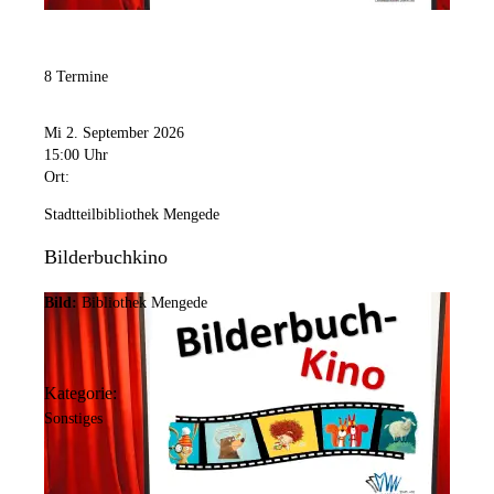
10:00 Uhr
bis
12:00 Uhr
und
13:00 Uhr
bis
17:00 Uhr
Samstag
Geschlossen
8 Termine
Sonntag
Geschlossen
Mi 2. September 2026
15:00 Uhr
Ort:
Stadtteilbibliothek Mengede
Bilderbuchkino
Bild:
Bibliothek Mengede
Kategorie:
Sonstiges