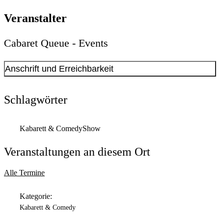
Veranstalter
Cabaret Queue - Events
Anschrift und Erreichbarkeit
Kontakt anzeigen
Anschrift
Schlagwörter
Fred-Ape-Weg
74
44263
Dortmund
Kabarett & Comedy
Show
Veranstaltungen an diesem Ort
Alle Termine
Kategorie:
Kabarett & Comedy