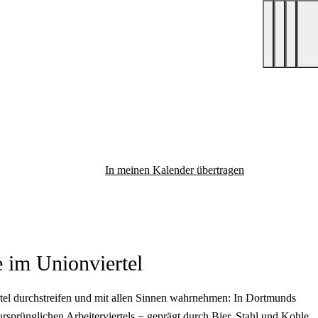
In meinen Kalender übertragen
 im Unionviertel
rtel durchstreifen und mit allen Sinnen wahrnehmen: In Dortmunds
sprünglichen Arbeiterviertels − geprägt durch Bier, Stahl und Kohle