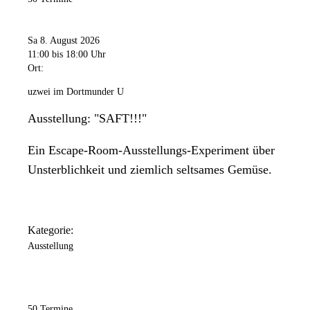
Freitag
11:00 Uhr
bis
20:00 Uhr
Sa 8. August 2026
Samstag
11:00
bis 18:00 Uhr
11:00 Uhr
bis
18:00 Uhr
Ort:
Sonntag
uzwei im Dortmunder U
11:00 Uhr
bis
18:00 Uhr
Ausstellung: "SAFT!!!"
Ein Escape-Room-Ausstellungs-Experiment über
Unsterblichkeit und ziemlich seltsames Gemüse.
Kategorie:
Ausstellung
50 Termine