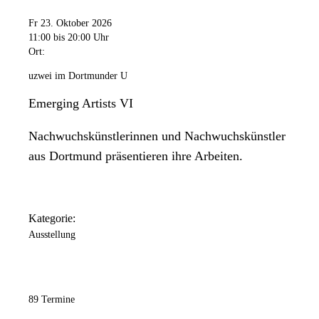
11:00 Uhr
bis
20:00 Uhr
Fr 23. Oktober 2026
Samstag
11:00
bis 20:00 Uhr
11:00 Uhr
bis
18:00 Uhr
Ort:
Sonntag
uzwei im Dortmunder U
11:00 Uhr
bis
18:00 Uhr
Emerging Artists VI
Nachwuchskünstlerinnen und Nachwuchskünstler
aus Dortmund präsentieren ihre Arbeiten.
Kategorie:
Ausstellung
89 Termine