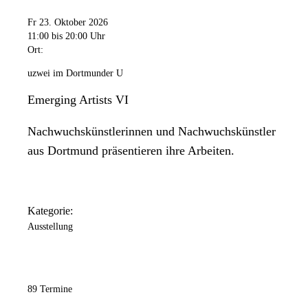
11:00 Uhr
bis
20:00 Uhr
Fr 23. Oktober 2026
Samstag
11:00
bis 20:00 Uhr
11:00 Uhr
bis
18:00 Uhr
Ort:
Sonntag
uzwei im Dortmunder U
11:00 Uhr
bis
18:00 Uhr
Emerging Artists VI
Nachwuchskünstlerinnen und Nachwuchskünstler
aus Dortmund präsentieren ihre Arbeiten.
Kategorie:
Ausstellung
89 Termine