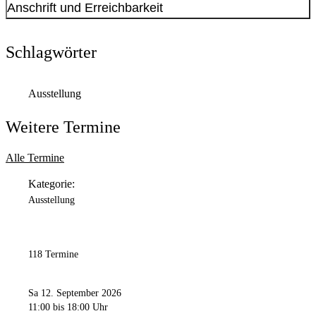
Anschrift und Erreichbarkeit
Kontakt anzeigen
Anschrift
Schlagwörter
Park der Partnerstädte
2
44137
Dortmund
Ausstellung
Weitere Termine
Alle Termine
Kategorie:
Ausstellung
118 Termine
Sa 12. September 2026
11:00
bis 18:00 Uhr