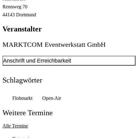
Rennweg
70
44143
Dortmund
Veranstalter
MARKTCOM Eventwerkstatt GmbH
Anschrift und Erreichbarkeit
Kontakt anzeigen
Anschrift
Schlagwörter
Berghofer Str.
243
44269
Dortmund
Flohmarkt
Open-Air
Weitere Termine
Alle Termine