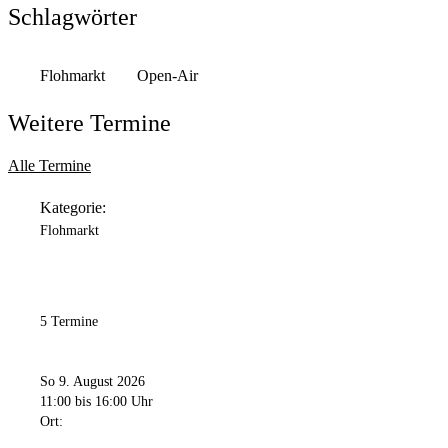
Anschrift
Schlagwörter
Berghofer Str.
243
44269
Dortmund
Flohmarkt
Open-Air
Weitere Termine
Alle Termine
Kategorie:
Flohmarkt
5 Termine
So 9. August 2026
11:00
bis 16:00 Uhr
Ort: