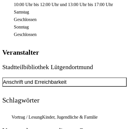
10:00 Uhr
bis
12:00 Uhr
und
13:00 Uhr
bis
17:00 Uhr
Samstag
Geschlossen
Sonntag
Geschlossen
Veranstalter
Stadtteilbibliothek Lütgendortmund
Anschrift und Erreichbarkeit
Kontakt anzeigen
Anschrift
Schlagwörter
Volksgartenstraße
19
, (im Gebäude der Heinrich-Böll-
Gesamtschule)
Vortrag / Lesung
Kinder, Jugendliche & Familie
44388
Dortmund