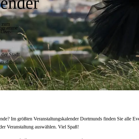
lender
t zum
programme
 Live-
 der Stadt
as dabei.
de? Im größten Veranstaltungskalender Dortmunds finden Sie alle Eve
der Veranstaltung auswählen. Viel Spaß!