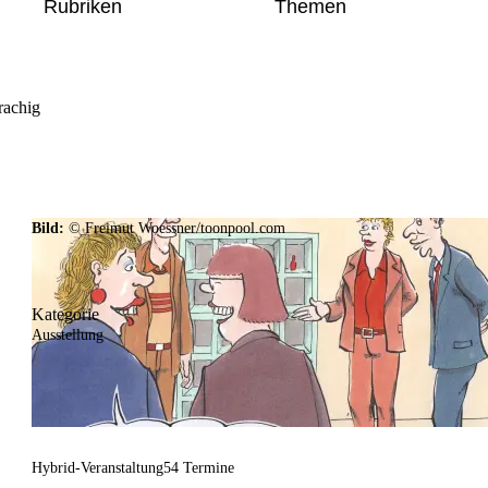
Rubriken
Themen
rachig
Bild:
© Freimut Woessner/toonpool.com
Kategorie
Ausstellung
Hybrid-Veranstaltung
54 Termine