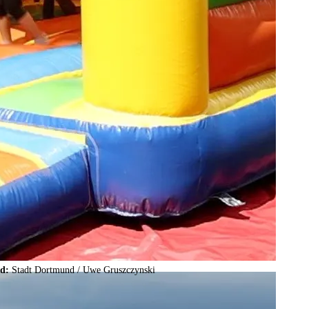
ld:
Stadt Dortmund /
Uwe Gruszczynski