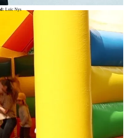
ld:
Loïc Nys