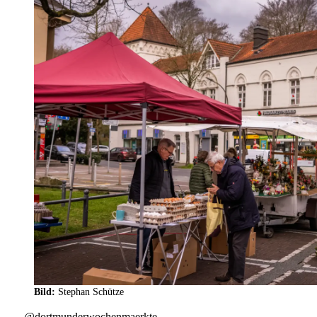
Bild:
Stephan Schütze
@dortmunderwochenmaerkte