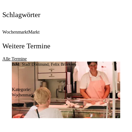
Schlagwörter
Wochenmarkt
Markt
Weitere Termine
Alle Termine
Bild:
Stadt Dortmund, Felix Brückner
Kategorie:
Wochenmarkt