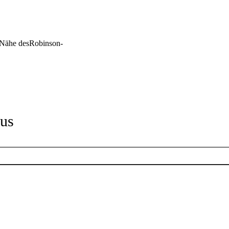
 Nähe desRobinson-
us
Öffnungszeiten
Montag
10:00 Uhr
bis
18:00 Uhr
Dienstag
10:00 Uhr
bis
18:00 Uhr
Mittwoch
10:00 Uhr
bis
18:00 Uhr