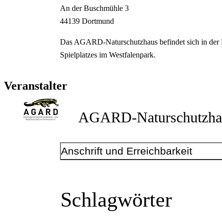
An der Buschmühle
3
44139
Dortmund
Das AGARD-Naturschutzhaus befindet sich in der
Spielplatzes im Westfalenpark.
Veranstalter
AGARD-Naturschutzha
Anschrift und Erreichbarkeit
Kontakt
Telefonnummer
+49 231 128590
Schlagwörter
E-Mail-Adresse
naturschutz@agard.de
www.agard.de