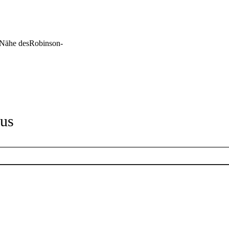
 Nähe desRobinson-
us
Öffnungszeiten
Montag
10:00 Uhr
bis
18:00 Uhr
Dienstag
10:00 Uhr
bis
18:00 Uhr
Mittwoch
10:00 Uhr
bis
18:00 Uhr