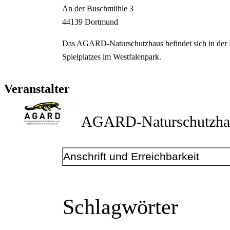
An der Buschmühle
3
44139
Dortmund
Das AGARD-Naturschutzhaus befindet sich in der
Spielplatzes im Westfalenpark.
Veranstalter
AGARD-Naturschutzha
Anschrift und Erreichbarkeit
Kontakt
Telefonnummer
+49 231 128590
Schlagwörter
E-Mail-Adresse
naturschutz@agard.de
www.agard.de