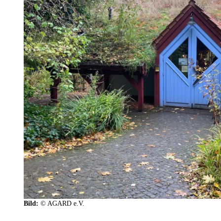
Bild:
© AGARD e.V.