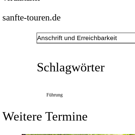
sanfte-touren.de
Anschrift und Erreichbarkeit
Kontakt
Telefonnummer
+49 177 4844958
Schlagwörter
E-Mail-Adresse
anfrage@sanfte-touren.de
www.sanfte-touren.de
Anschrift
Alter Mühlenweg
63-65
Führung
44139
Dortmund
Weitere Termine