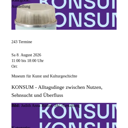
Kontakt anzeigen
Ausstellung
Anschrift
Hansastr.
3
44137
Dortmund
Barrierefreiheit:
243 Termine
Die Sonderausstellungsflächen und der STADT_RAUM sind
barrierefrei im Erdgeschoss zugänglich. Die Dauerausstellung ist
Sa 8. August 2026
über einen Aufzug zugänglich.
11:00
bis 18:00 Uhr
Ort:
Öffnungszeiten
Museum für Kunst und Kulturgeschichte
Montag
KONSUM - Alltagsdinge zwischen Nutzen,
Geschlossen
Sehnsucht und Überfluss
Dienstag
Bild:
Judith Anna Rüther, JAC-Gestaltung
Geschlossen
Mittwoch
11:00 Uhr
bis
20:00 Uhr
Kategorie: