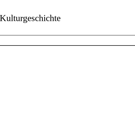
Kulturgeschichte
Kontakt
Telefonnummer
+49 231 50-25525
E-Mail-Adresse
info.mkk@stadtdo.de
dortmund.de/mkk
Facebook
mkk_dortmund
stadt_raum_mkk
Google Maps