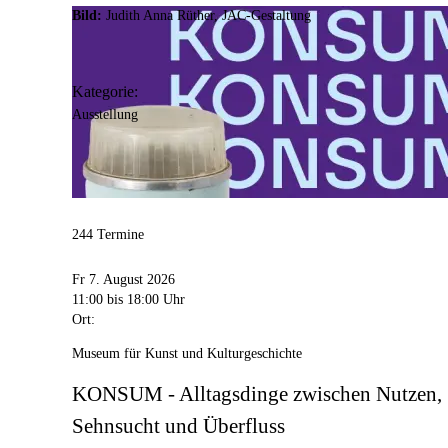
Bild:
Judith Anna Rüther, JAC-Gestaltung
Anschrift
Hansastr.
3
44137
Dortmund
Kategorie:
Ausstellung
Barrierefreiheit:
Die Sonderausstellungsflächen und der STADT_
barrierefrei im Erdgeschoss zugänglich. Die Dauerau
einen Aufzug zugänglich.
244 Termine
Fr 7. August 2026
11:00
bis 18:00 Uhr
Ort:
Museum für Kunst und Kulturgeschichte
KONSUM - Alltagsdinge zwischen Nutzen,
Sehnsucht und Überfluss