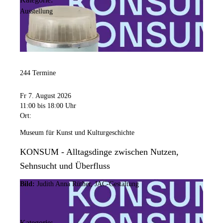
Kontakt anzeigen
Ausstellung
Anschrift
Hansastr.
3
44137
Dortmund
Barrierefreiheit:
244 Termine
Die Sonderausstellungsflächen und der STADT_RAUM sind
barrierefrei im Erdgeschoss zugänglich. Die Dauerausstellung ist
Fr 7. August 2026
über einen Aufzug zugänglich.
11:00
bis 18:00 Uhr
Ort:
Öffnungszeiten
Museum für Kunst und Kulturgeschichte
Montag
KONSUM - Alltagsdinge zwischen Nutzen,
Geschlossen
Sehnsucht und Überfluss
Dienstag
Bild:
Judith Anna Rüther, JAC-Gestaltung
Geschlossen
Mittwoch
11:00 Uhr
bis
20:00 Uhr
Kategorie: