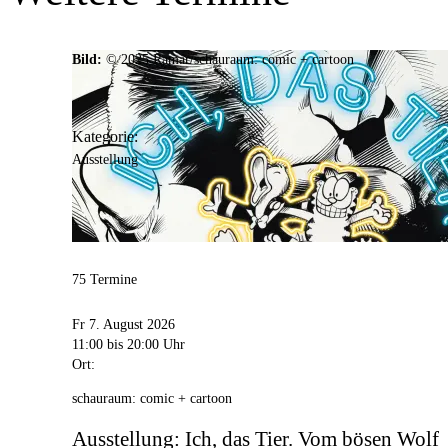
44137
Dortmund
Der Eintritt ist frei. Angebote, Fragen und Buchun
Bild:
© 2025 Ramar/schauraum: comic + cartoon
Vermittlungsangeboten via comic@stadtdo.de
Für Rollstuhlfahrer geeignet
Kategorie:
Anschrift
Ausstellung
Max-von-der-Grün-Platz
7
44137
Dortmund
Der Eintritt ist frei. Angebote, Fragen und Buchun
Vermittlungsangeboten via comic@stadtdo.de
75 Termine
Für Rollstuhlfahrer geeignet
Fr 7. August 2026
11:00
bis 20:00 Uhr
Ort:
schauraum: comic + cartoon
Ausstellung: Ich, das Tier. Vom bösen Wolf