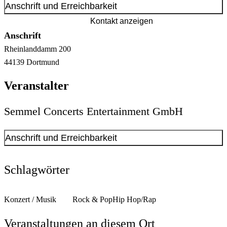
Anschrift und Erreichbarkeit
Kontakt anzeigen
Anschrift
Rheinlanddamm
200
44139
Dortmund
Veranstalter
Semmel Concerts Entertainment GmbH
Anschrift und Erreichbarkeit
Kontakt anzeigen
Anschrift
Schlagwörter
Heumarkt
54
50667
Köln
Konzert / Musik
Rock & Pop
Hip Hop/Rap
Veranstaltungen an diesem Ort