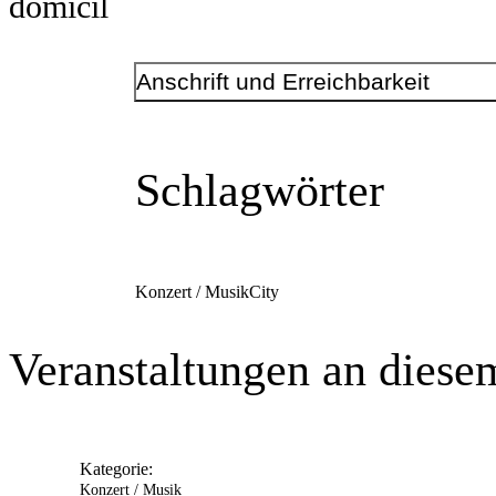
domicil
Anschrift und Erreichbarkeit
Kontakt
Telefonnummer
+49 231 8629030
Schlagwörter
E-Mail-Adresse
info@domicil-dortmund.de
domicil
Anschrift
Hansastr.
7-11
Konzert / Musik
City
44137
Dortmund
Veranstaltungen an diese
Kategorie:
Konzert / Musik