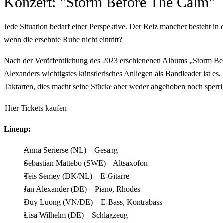
Konzert: "Storm Before The Calm"
Jede Situation bedarf einer Perspektive. Der Reiz mancher besteht in
wenn die ersehnte Ruhe nicht eintritt?
Nach der Veröffentlichung des 2023 erschienenen Albums „Storm Befor
Alexanders wichtigstes künstlerisches Anliegen als Bandleader ist es,
Taktarten, dies macht seine Stücke aber weder abgehoben noch sperri
Hier Tickets kaufen
Lineup:
Anna Serierse (NL) – Gesang
Sebastian Mattebo (SWE) – Altsaxofon
Teis Semey (DK/NL) – E-Gitarre
Jan Alexander (DE) – Piano, Rhodes
Duy Luong (VN/DE) – E-Bass, Kontrabass
Lisa Wilhelm (DE) – Schlagzeug