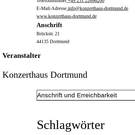
Telefonnummer
+49 231 22696200
E-Mail-Adresse
info@konzerthaus-dortmund.de
www.konzerthaus-dortmund.de
Anschrift
Brückstr.
21
44135
Dortmund
Veranstalter
Konzerthaus Dortmund
Anschrift und Erreichbarkeit
Kontakt
Telefonnummer
+49 231 22696200
Schlagwörter
E-Mail-Adresse
info@konzerthaus-dortmund.de
www.konzerthaus-dortmund.de