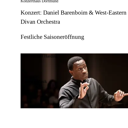
Konzerthaus Dortmund
Konzert: Daniel Barenboim & West-Eastern
Divan Orchestra
Festliche Saisoneröffnung
Bild:
Michael Harding
Kategorie:
Konzert / Musik