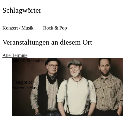
Anschrift
Wittener Str.
3
Schlagwörter
44149
Dortmund
Konzert / Musik
Rock & Pop
Veranstaltungen an diesem Ort
Alle Termine
Bild:
© Studioline
Kategorie:
Konzert / Musik