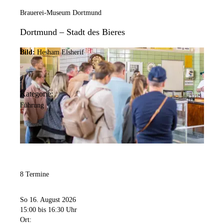
12:00 Uhr
bis
17:00 Uhr
Brauerei-Museum Dortmund
Sonntag
10:00 Uhr
bis
17:00 Uhr
Dortmund – Stadt des Bieres
An den Feiertagen ist das Museum von 10:00 - 17:00 Uhr geöffnet.
Bild:
Hesham Elsherif
Geschlossen am 01.01., 24.12., 25.12., 31.12.
Kategorie:
Führung
8 Termine
So 16. August 2026
15:00
bis 16:30 Uhr
Ort: