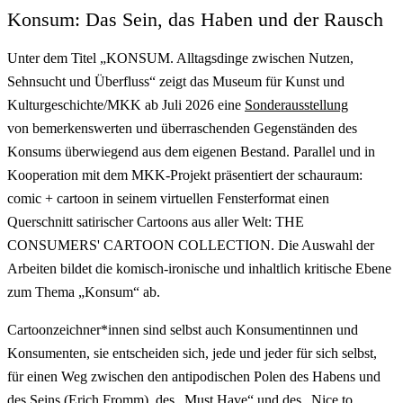
Konsum: Das Sein, das Haben und der Rausch
Unter dem Titel „KONSUM. Alltagsdinge zwischen Nutzen,
Sehnsucht und Überfluss“ zeigt das Museum für Kunst und
Kulturgeschichte/MKK ab Juli 2026 eine
Sonderausstellung
von bemerkenswerten und überraschenden Gegenständen des
Konsums überwiegend aus dem eigenen Bestand. Parallel und in
Kooperation mit dem MKK-Projekt präsentiert der schauraum:
comic + cartoon in seinem virtuellen Fensterformat einen
Querschnitt satirischer Cartoons aus aller Welt: THE
CONSUMERS' CARTOON COLLECTION. Die Auswahl der
Arbeiten bildet die komisch-ironische und inhaltlich kritische Ebene
zum Thema „Konsum“ ab.
Cartoonzeichner*innen sind selbst auch Konsumentinnen und
Konsumenten, sie entscheiden sich, jede und jeder für sich selbst,
für einen Weg zwischen den antipodischen Polen des Habens und
des Seins (Erich Fromm), des „Must Have“ und des „Nice to