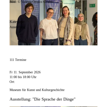
Bild:
© Vanessa Orozco Giraldo
Bild:
MKK / Jürgen Spiler
Kategorie:
Kontakt anzeigen
Ausstellung
Anschrift
Hansastr.
3
44137
Dortmund
Barrierefreiheit:
Die Sonderausstellungsflächen und der STADT_RAUM sind
111 Termine
barrierefrei im Erdgeschoss zugänglich. Die Dauerausstellung ist
über einen Aufzug zugänglich.
Fr 11. September 2026
11:00
bis 18:00 Uhr
Öffnungszeiten
Ort:
Museum für Kunst und Kulturgeschichte
Montag
Geschlossen
Ausstellung: "Die Sprache der Dinge"
Dienstag