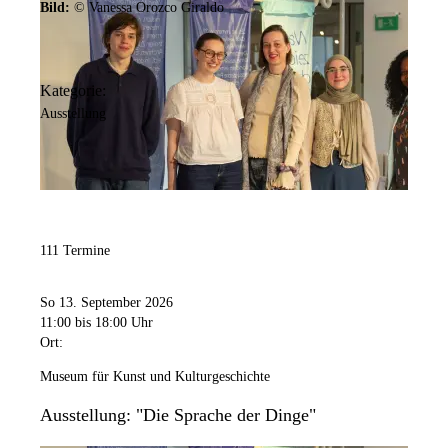
Bild:
© Vanessa Orozco Giraldo
Geschlossen
: Neujahr, Heiligabend, 1. Weihnachtstag, Silvester
Kategorie:
Ausstellung
111 Termine
So 13. September 2026
11:00
bis 18:00 Uhr
Ort:
Museum für Kunst und Kulturgeschichte
Ausstellung: "Die Sprache der Dinge"