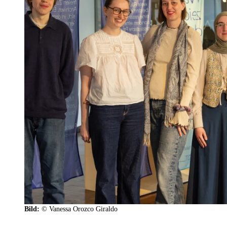
Bild:
© Vanessa Orozco Giraldo