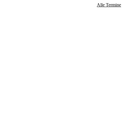
Alle Termine
 1. Mai, Christi Himmelfahrt,
ktober, Allerheiligen, 2.