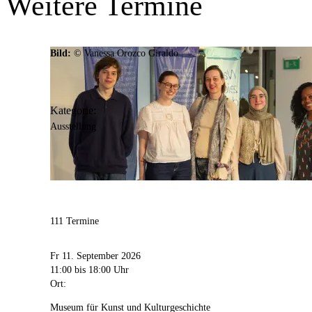
Weitere Termine
Bild:
MKK / Jürgen Spiler
Bild:
© Vanessa Orozco Giraldo
Anschrift
Hansastr.
3
44137
Dortmund
Kategorie:
Ausstellung
Barrierefreiheit:
Die Sonderausstellungsflächen und der STADT_
barrierefrei im Erdgeschoss zugänglich. Die Dauerau
einen Aufzug zugänglich.
111 Termine
Fr 11. September 2026
11:00
bis 18:00 Uhr
Ort:
Museum für Kunst und Kulturgeschichte