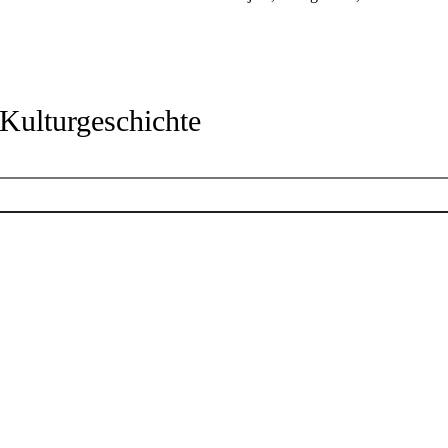
Kulturgeschichte
Kontakt
Telefonnummer
+49 231 50-25525
E-Mail-Adresse
info.mkk@stadtdo.de
dortmund.de/mkk
Facebook
mkk_dortmund
stadt_raum_mkk
Google Maps