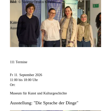
Bild:
© Vanessa Orozco Giraldo
Bild:
MKK / Jürgen Spiler
Kategorie:
Kontakt anzeigen
Ausstellung
Anschrift
Hansastr.
3
44137
Dortmund
Barrierefreiheit:
Die Sonderausstellungsflächen und der STADT_RAUM sind
111 Termine
barrierefrei im Erdgeschoss zugänglich. Die Dauerausstellung ist
über einen Aufzug zugänglich.
Fr 11. September 2026
11:00
bis 18:00 Uhr
Öffnungszeiten
Ort:
Museum für Kunst und Kulturgeschichte
Montag
Geschlossen
Ausstellung: "Die Sprache der Dinge"
Dienstag