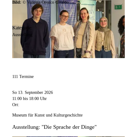
Bild:
© Vanessa Orozco Giraldo
Geschlossen
: Neujahr, Heiligabend, 1. Weihnachtstag, Silvester
Kategorie:
Ausstellung
111 Termine
So 13. September 2026
11:00
bis 18:00 Uhr
Ort:
Museum für Kunst und Kulturgeschichte
Ausstellung: "Die Sprache der Dinge"