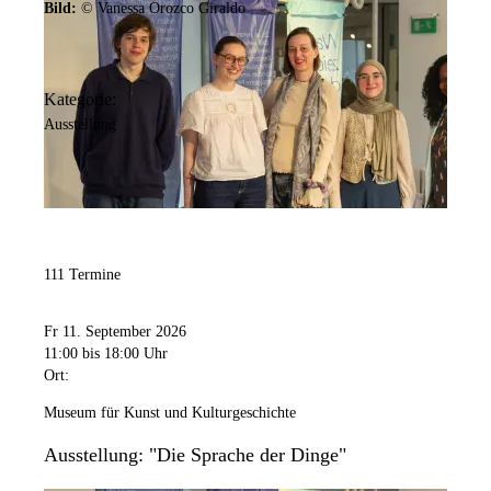
Bild:
© Vanessa Orozco Giraldo
Bild:
MKK / Jürgen Spiler
Kategorie:
Kontakt anzeigen
Ausstellung
Anschrift
Hansastr.
3
44137
Dortmund
Barrierefreiheit:
Die Sonderausstellungsflächen und der STADT_RAUM sind
111 Termine
barrierefrei im Erdgeschoss zugänglich. Die Dauerausstellung ist
über einen Aufzug zugänglich.
Fr 11. September 2026
11:00
bis 18:00 Uhr
Öffnungszeiten
Ort:
Museum für Kunst und Kulturgeschichte
Montag
Geschlossen
Ausstellung: "Die Sprache der Dinge"
Dienstag