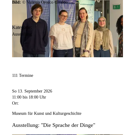
Bild:
© Vanessa Orozco Giraldo
Geschlossen
: Neujahr, Heiligabend, 1. Weihnachtstag, Silvester
Kategorie:
Ausstellung
111 Termine
So 13. September 2026
11:00
bis 18:00 Uhr
Ort:
Museum für Kunst und Kulturgeschichte
Ausstellung: "Die Sprache der Dinge"