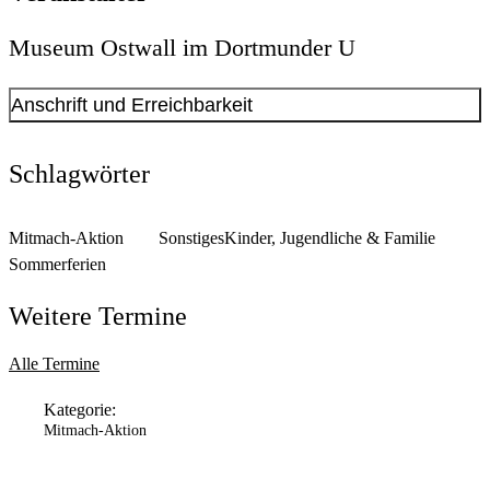
Museum Ostwall im Dortmunder U
Anschrift und Erreichbarkeit
Kontakt anzeigen
Anschrift
Schlagwörter
Leonie-Reygers-Terrasse
2
44137
Dortmund
Mitmach-Aktion
Sonstiges
Kinder, Jugendliche & Familie
Öffnungszeiten
Sommerferien
Montag
Weitere Termine
Geschlossen
Dienstag
Alle Termine
11:00 Uhr
bis
18:00 Uhr
Kategorie:
Mittwoch
Mitmach-Aktion
11:00 Uhr
bis
18:00 Uhr
Donnerstag