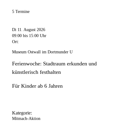
11:00 Uhr
bis
20:00 Uhr
Freitag
5 Termine
11:00 Uhr
bis
20:00 Uhr
Samstag
Di 11. August 2026
11:00 Uhr
bis
18:00 Uhr
09:00
bis 15:00 Uhr
Ort:
Sonntag
11:00 Uhr
bis
18:00 Uhr
Museum Ostwall im Dortmunder U
Das Dortmunder U ist an folgenden Tagen geschlossen: 24.
Ferienwoche: Stadtraum erkunden und
Dezember / 25. Dezember / 31. Dezember / 1. Januar.
künstlerisch festhalten
Für Kinder ab 6 Jahren
Kategorie:
Mitmach-Aktion