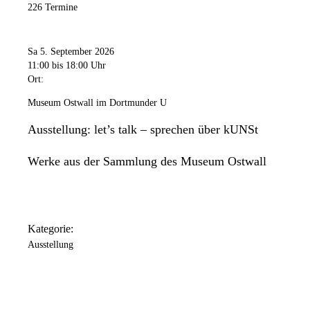
226 Termine
Freitag
11:00 Uhr
bis
20:00 Uhr
Samstag
Sa 5. September 2026
11:00 Uhr
bis
18:00 Uhr
11:00
bis 18:00 Uhr
Ort:
Sonntag
11:00 Uhr
bis
18:00 Uhr
Museum Ostwall im Dortmunder U
Das Dortmunder U ist an folgenden Tagen geschlossen: 24.
Ausstellung: let’s talk – sprechen über kUNSt
Dezember / 25. Dezember / 31. Dezember / 1. Januar.
Werke aus der Sammlung des Museum Ostwall
Kategorie:
Ausstellung