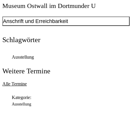
Museum Ostwall im Dortmunder U
Anschrift und Erreichbarkeit
Kontakt anzeigen
Anschrift
Schlagwörter
Leonie-Reygers-Terrasse
2
44137
Dortmund
Ausstellung
Öffnungszeiten
Weitere Termine
Montag
Geschlossen
Alle Termine
Dienstag
Kategorie:
11:00 Uhr
bis
18:00 Uhr
Ausstellung
Mittwoch
11:00 Uhr
bis
18:00 Uhr
Donnerstag
11:00 Uhr
bis
20:00 Uhr