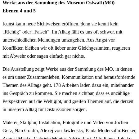
Werke aus der Sammlung des Museum Ostwall (MO)
Ebenen 4 und 5
Kunst kann neue Sichtweisen eröffnen, denn sie kennt kein
„Richtig“ oder „Falsch“. Im Alltag fällt es uns oft schwer, mit
unterschiedlichen Meinungen umzugehen. Aus Angst vor
Konflikten bleiben wir oft lieber unter Gleichgesinnten, reagieren
mit Abwehr oder sagen einfach gar nichts.
Die Ausstellung zeigt Werke aus der Sammlung des MO, in denen
es um unser Zusammenleben, Kommunikation und herausfordernde
Themen des Alltags geht. 178 Arbeiten laden dazu ein, miteinander
ins Gespräch zu kommen. Sie machen sichtbar, dass es unzählige
Perspektiven auf die Welt gibt, und greifen Themen auf, die derzeit
in unserem Alltag für Diskussionen sorgen.
Malerei, Skulptur, Installation, Fotografie und Video von Jochen
Gerz, Nan Goldin, Alexej von Jawlensky, Paula Modersohn-Becker,
August Macke, Gabriele Münter, Adrian Paci, Otto Piene, Takako