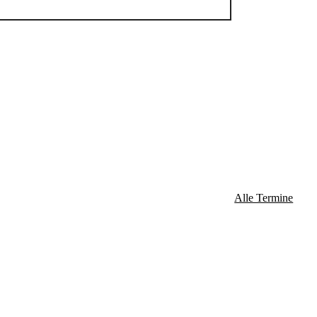
Alle Termine
ossen: 24. Dezember / 25. Dezember